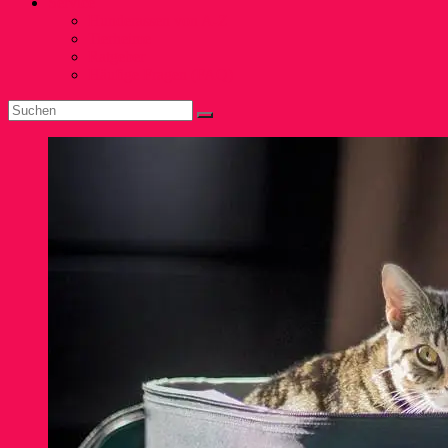
Service
Hunderassen von A-Z
Tierheime
Ratgeber
Häufige Fragen (FAQ)